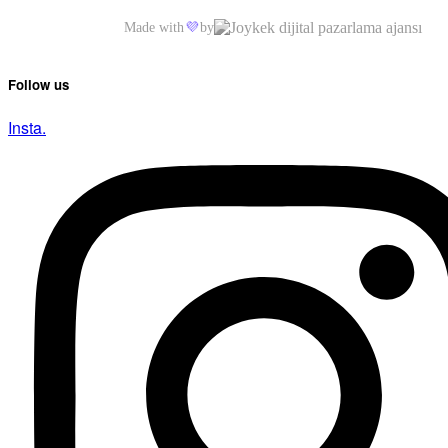
Made with
💜
by
Follow us
Insta.