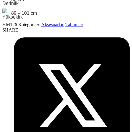
89 – 101 cm
HM126
Kategoriler:
Aksesuarlar
,
Tabureler
SHARE