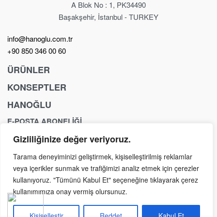
A Blok No : 1, PK34490
Başakşehir, İstanbul - TURKEY
info@hanoglu.com.tr
+90 850 346 00 60
ÜRÜNLER
KONSEPTLER
Berber Koltuğu
Kuaför Koltukları
HANOĞLU
Anchor
Berber Tezgahı
Exclusive
E-POSTA ABONELİĞİ
İletişim
Kuaför Tezgahı
Fancy
Yasal Sayfalar
Güzellik & SPA
Gizliliğinize değer veriyoruz.
Yeni ürünler, özel teklifler, mağaza etkinlikleri ve haberler
Royal
Yıkama Ünitesi
hakkında ilk siz bilgi alın.
Dream
Tarama deneyiminizi geliştirmek, kişiselleştirilmiş reklamlar
Konseptler
veya içerikler sunmak ve trafiğimizi analiz etmek için çerezler
kullanıyoruz. "Tümünü Kabul Et" seçeneğine tıklayarak çerez
kullanımımıza onay vermiş olursunuz.
Copyright © Hanoğlu Concept 2026 – Tüm Hakları Saklıdır.
Kişiselleştir
Reddet
Kabul Et