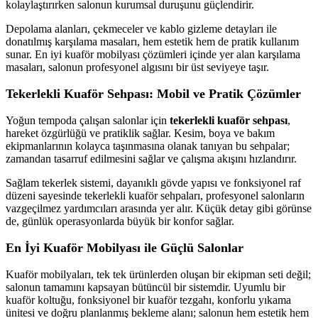
kolaylaştırırken salonun kurumsal duruşunu güçlendirir.
Depolama alanları, çekmeceler ve kablo gizleme detayları ile
donatılmış karşılama masaları, hem estetik hem de pratik kullanım
sunar. En iyi kuaför mobilyası çözümleri içinde yer alan karşılama
masaları, salonun profesyonel algısını bir üst seviyeye taşır.
Tekerlekli Kuaför Sehpası: Mobil ve Pratik Çözümler
Yoğun tempoda çalışan salonlar için
tekerlekli kuaför sehpası
,
hareket özgürlüğü ve pratiklik sağlar. Kesim, boya ve bakım
ekipmanlarının kolayca taşınmasına olanak tanıyan bu sehpalar;
zamandan tasarruf edilmesini sağlar ve çalışma akışını hızlandırır.
Sağlam tekerlek sistemi, dayanıklı gövde yapısı ve fonksiyonel raf
düzeni sayesinde tekerlekli kuaför sehpaları, profesyonel salonların
vazgeçilmez yardımcıları arasında yer alır. Küçük detay gibi görünse
de, günlük operasyonlarda büyük bir konfor sağlar.
En İyi Kuaför Mobilyası ile Güçlü Salonlar
Kuaför mobilyaları, tek tek ürünlerden oluşan bir ekipman seti değil;
salonun tamamını kapsayan bütüncül bir sistemdir. Uyumlu bir
kuaför koltuğu, fonksiyonel bir kuaför tezgahı, konforlu yıkama
ünitesi ve doğru planlanmış bekleme alanı; salonun hem estetik hem