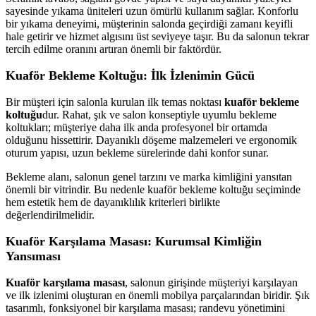
sayesinde yıkama üniteleri uzun ömürlü kullanım sağlar. Konforlu
bir yıkama deneyimi, müşterinin salonda geçirdiği zamanı keyifli
hale getirir ve hizmet algısını üst seviyeye taşır. Bu da salonun tekrar
tercih edilme oranını artıran önemli bir faktördür.
Kuaför Bekleme Koltuğu: İlk İzlenimin Gücü
Bir müşteri için salonla kurulan ilk temas noktası
kuaför bekleme
koltuğu
dur. Rahat, şık ve salon konseptiyle uyumlu bekleme
koltukları; müşteriye daha ilk anda profesyonel bir ortamda
olduğunu hissettirir. Dayanıklı döşeme malzemeleri ve ergonomik
oturum yapısı, uzun bekleme sürelerinde dahi konfor sunar.
Bekleme alanı, salonun genel tarzını ve marka kimliğini yansıtan
önemli bir vitrindir. Bu nedenle kuaför bekleme koltuğu seçiminde
hem estetik hem de dayanıklılık kriterleri birlikte
değerlendirilmelidir.
Kuaför Karşılama Masası: Kurumsal Kimliğin
Yansıması
Kuaför karşılama masası
, salonun girişinde müşteriyi karşılayan
ve ilk izlenimi oluşturan en önemli mobilya parçalarından biridir. Şık
tasarımlı, fonksiyonel bir karşılama masası; randevu yönetimini