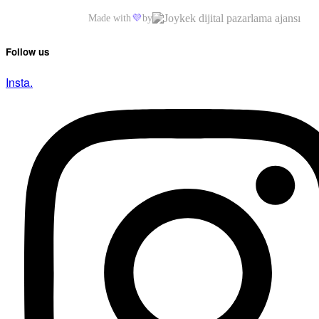
Made with
💜
by
Follow us
Insta.