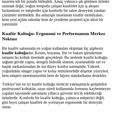
tasarımı tek bir potada birleştirir. Amaç yalnızca şık görünen ürünler
sunmak değil, yoğun tempoda çalışan kuaförler için iş akışını
hızlandıran ve müşteriler için konforlu bir salon deneyimi yaratan
çözümler üretmektir. Bu anlayışla tasarlanan kuaför mobilyaları,
hem yeni açılan salonlar hem de yenileme projeleri için ideal bir
yatırımdır.
Kuaför Koltuğu: Ergonomi ve Performansın Merkez
Noktası
Bir kuaför salonunda en yoğun kullanılan ekipman hiç şüphesiz
kuaför koltuğu
dur. Kesim, boyama, fön ve bakım işlemlerinin
tamamı bu koltuk üzerinde gerçekleşir. Bu nedenle kuaför koltuğu;
sağlam gövde yapısı, dengeli hidrolik sistemi, ayarlanabilir sırt ve
başlık mekanizmaları ile üst düzey konfor sunmalıdır. Yüksek
yoğunluklu sünger yapısı ve kolay temizlenebilir döşeme yüzeyleri,
hem müşteri memnuniyetini hem de hijyen standartlarını destekler.
Türkiye’nin en iyi kuaför koltuğu üreticisi yaklaşımıyla geliştirilen
profesyonel koltuklar, uzun süreli kullanımda formunu kaybetmeyen
yapıları sayesinde salonların yıllarca güvenle tercih edebileceği
ürünlerdir. Konforlu bir kuaför koltuğu, yalnızca müşteriyi değil;
gün boyu çalışan kuaförü de yormayan ergonomik bir deneyim
sunar.