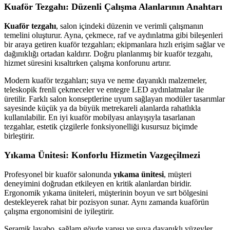
Kuaför Tezgahı: Düzenli Çalışma Alanlarının Anahtarı
Kuaför tezgahı
, salon içindeki düzenin ve verimli çalışmanın
temelini oluşturur. Ayna, çekmece, raf ve aydınlatma gibi bileşenleri
bir araya getiren kuaför tezgahları; ekipmanlara hızlı erişim sağlar ve
dağınıklığı ortadan kaldırır. Doğru planlanmış bir kuaför tezgahı,
hizmet süresini kısaltırken çalışma konforunu artırır.
Modern kuaför tezgahları; suya ve neme dayanıklı malzemeler,
teleskopik frenli çekmeceler ve entegre LED aydınlatmalar ile
üretilir. Farklı salon konseptlerine uyum sağlayan modüler tasarımlar
sayesinde küçük ya da büyük metrekareli alanlarda rahatlıkla
kullanılabilir. En iyi kuaför mobilyası anlayışıyla tasarlanan
tezgahlar, estetik çizgilerle fonksiyonelliği kusursuz biçimde
birleştirir.
Yıkama Ünitesi: Konforlu Hizmetin Vazgeçilmezi
Profesyonel bir kuaför salonunda
yıkama ünitesi
, müşteri
deneyimini doğrudan etkileyen en kritik alanlardan biridir.
Ergonomik yıkama üniteleri, müşterinin boyun ve sırt bölgesini
destekleyerek rahat bir pozisyon sunar. Aynı zamanda kuaförün
çalışma ergonomisini de iyileştirir.
Seramik lavabo, sağlam gövde yapısı ve suya dayanıklı yüzeyler