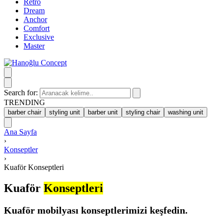
Retro
Dream
Anchor
Comfort
Exclusive
Master
Search for:
TRENDING
barber chair
styling unit
barber unit
styling chair
washing unit
Ana Sayfa
›
Konseptler
›
Kuaför Konseptleri
Kuaför
Konseptleri
Kuaför mobilyası konseptlerimizi keşfedin.