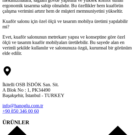
mekanizmalara, sağlam gövde yapısına ve yüksek konfor sunan
ergonomik tasarıma sahip olmalıdır. Bu özellikler hem kuaförün
çalışma verimini artırır hem de müşteri memnuniyetini yükseltir.
Kuaför salonu için özel ölçü ve tasarım mobilya üretimi yapılabilir
mi?
Evet, kuaför salonunun metrekare yapısı ve konseptine göre özel
ölçü ve tasarım kuaför mobilyaları üretilebilir. Bu sayede alan en
verimli şekilde kullanılır ve salonunuza özgü, kurumsal bir görünüm
elde edilir.
İkitelli OSB İSDÖK San. Sit.
A Blok No : 1, PK34490
Başakşehir, İstanbul - TURKEY
info@hanoglu.com.tr
+90 850 346 00 60
ÜRÜNLER