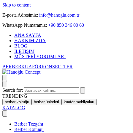
Skip to content
E-posta Adresimiz:
info@hanoglu.com.tr
WhatsApp Numaramız:
+90 850 346 00 60
ANA SAYFA
HAKKIMIZDA
BLOG
İLETİŞİM
MÜŞTERİ YORUMLARI
BERBER
KUAFÖR
KONSEPTLER
Search for:
TRENDING
berber koltuğu
berber üniteleri
kuaför mobilyaları
KATALOG
Berber Tezgahı
Berber Koltuğu