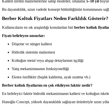
Kaliteli üretim malzemelerine sahip modeller, ortalama
5–10 yıl
boyunc
Bu dayanıklılık, uzun vadede konsept bütünlüğünün korunmasını sağ
Berber Koltuk Fiyatları Neden Farklılık Gösterir?
Kullanıcıların en sık araştırdığı konulardan biri
berber koltuk fiyatla
Fiyatı belirleyen unsurlar:
Döşeme ve sünger kalitesi
Hidrolik sistemin malzemesi
Koltuğun metal veya ahşap detaylarının işçiliği
Yatış mekanizmasının fonksiyonelliği
Ekstra özellikler (başlık kaldırma, ayak uzatma vb.)
Berber koltuk fiyatlarını en çok etkileyen faktör nedir?
En belirleyici faktör hidrolik mekanizmanın kalitesi ve koltuğun iskel
Hanoğlu Concept, yüksek dayanıklılık sağlayan ürünleriyle uzun yıllar 