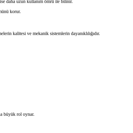
e daha uzun kullanım ömrü ile bilinir.
münü korur.
elerin kalitesi ve mekanik sistemlerin dayanıklılığıdır.
da büyük rol oynar.