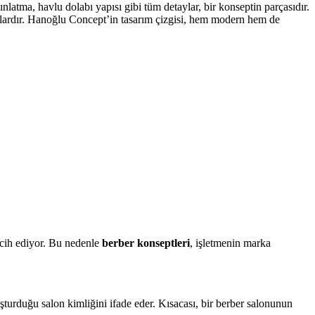
nlatma, havlu dolabı yapısı gibi tüm detaylar, bir konseptin parçasıdır.
urlardır. Hanoğlu Concept’in tasarım çizgisi, hem modern hem de
ercih ediyor. Bu nedenle
berber konseptleri
, işletmenin marka
şturduğu salon kimliğini ifade eder. Kısacası, bir berber salonunun