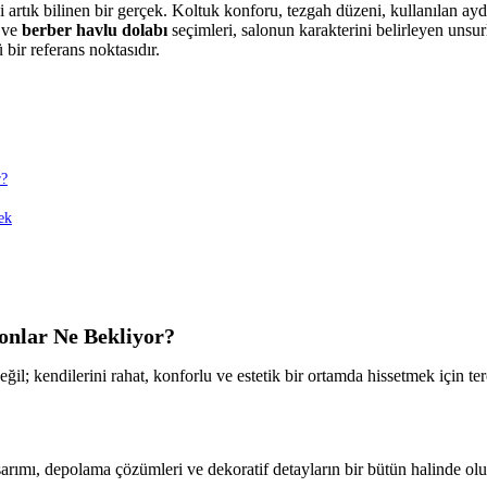
 artık bilinen bir gerçek. Koltuk konforu, tezgah düzeni, kullanılan aydı
ve
berber havlu dolabı
seçimleri, salonun karakterini belirleyen uns
 bir referans noktasıdır.
r?
ek
onlar Ne Bekliyor?
il; kendilerini rahat, konforlu ve estetik bir ortamda hissetmek için t
sarımı, depolama çözümleri ve dekoratif detayların bir bütün halinde olu