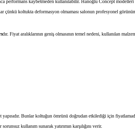
a performans kaybetmeden kullanılabilir. Hanoğlu Concept modelleri is
lar çünkü koltukta deformasyon olmaması salonun profesyonel görünü
rı
dır. Fiyat aralıklarının geniş olmasının temel nedeni, kullanılan malzem
et yapısıdır. Bunlar koltuğun ömrünü doğrudan etkilediği için fiyatlama
sorunsuz kullanım sunarak yatırımın karşılığını verir.