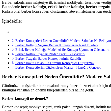
Berber salonlarının müşteriye ilk izlenimi mobilyalar üzerinden verdiği
Bu nedenle
berber koltuğu
,
erkek berber koltuğu
,
berber tezgahı
fonksiyonel berber konseptleri oluşturmak isteyen işletmeler için güçlü
İçindekiler
Berber Konseptleri Neden Önemlidir? Modern Salonlar Ne Bekliyo
Berber Koltuğu Seçimi Berber Konseptlerini Nasıl Etkiler?
Erkek Berber Koltuğu Modelleri ile Konsept Uyumunu Güçlendirm
Berber Koltuk Fiyatları Neden Farklılık Gösterir?
Berber Tezgahı Berber Konseptlerinin Kalbidir
Berber Havlu Dolabı ile Düzenli Konseptler Oluşturmak
Berber Konseptlerini Güçlendiren Marka – Hanoğlu Concept
Berber Konseptleri Neden Önemlidir? Modern Sal
Günümüzde müşteriler berber salonlarını yalnızca hizmet almak için değ
kimliğini yansıtan en önemli bileşenlerden biri haline geldi.
Berber konsepti ne demek?
Berber konsepti; mobilya seçimi, renk paleti, tezgah düzeni, koltuk ta