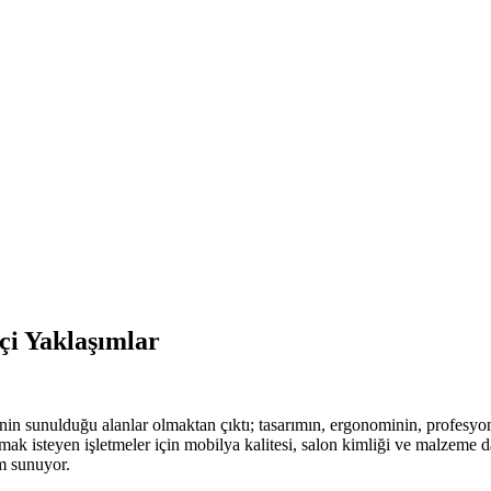
çi Yaklaşımlar
nin sunulduğu alanlar olmaktan çıktı; tasarımın, ergonominin, profesyone
rmak isteyen işletmeler için mobilya kalitesi, salon kimliği ve malzem
üm sunuyor.