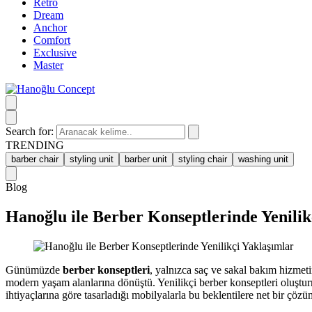
Retro
Dream
Anchor
Comfort
Exclusive
Master
Search for:
TRENDING
barber chair
styling unit
barber unit
styling chair
washing unit
Blog
Hanoğlu ile Berber Konseptlerinde Yenilik
Günümüzde
berber konseptleri
, yalnızca saç ve sakal bakım hizmeti
modern yaşam alanlarına dönüştü. Yenilikçi berber konseptleri oluştu
ihtiyaçlarına göre tasarladığı mobilyalarla bu beklentilere net bir çöz