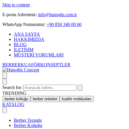
Skip to content
E-posta Adresimiz:
info@hanoglu.com.tr
WhatsApp Numaramız:
+90 850 346 00 60
ANA SAYFA
HAKKIMIZDA
BLOG
İLETİŞİM
MÜŞTERİ YORUMLARI
BERBER
KUAFÖR
KONSEPTLER
Search for:
TRENDING
berber koltuğu
berber üniteleri
kuaför mobilyaları
KATALOG
Berber Tezgahı
Berber Koltuğu