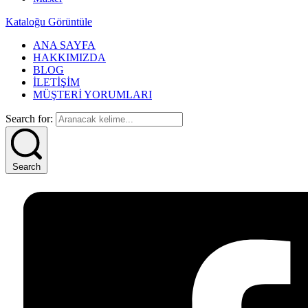
Kataloğu Görüntüle
ANA SAYFA
HAKKIMIZDA
BLOG
İLETİŞİM
MÜŞTERİ YORUMLARI
Search for:
Search