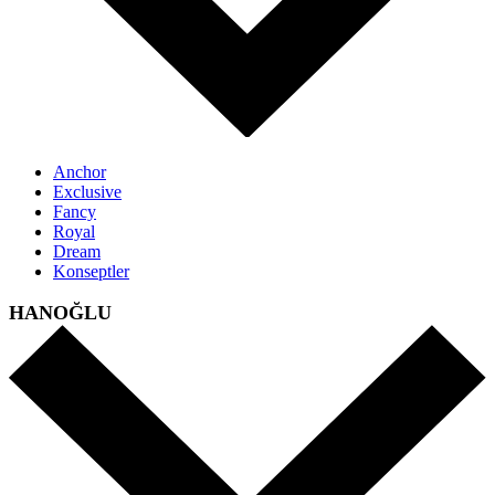
Anchor
Exclusive
Fancy
Royal
Dream
Konseptler
HANOĞLU