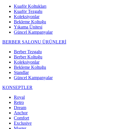
Kuaför Koltukları
Kuaför Tezgahı
Koleksiyonlar
Bekleme Koltuğu
Yıkama Ünitesi
Güncel Kampanyalar
BERBER SALONU ÜRÜNLERİ
Berber Tezgahı
Berber Koltuğu
Koleksiyonlar
Bekleme Koltuğu
Standlar
Güncel Kampanyalar
KONSEPTLER
Royal
Retro
Dream
Anchor
Comfort
Exclusive
Master