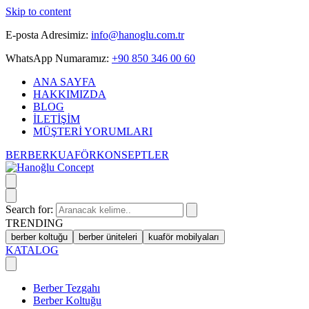
Skip to content
E-posta Adresimiz:
info@hanoglu.com.tr
WhatsApp Numaramız:
+90 850 346 00 60
ANA SAYFA
HAKKIMIZDA
BLOG
İLETİŞİM
MÜŞTERİ YORUMLARI
BERBER
KUAFÖR
KONSEPTLER
Search for:
TRENDING
berber koltuğu
berber üniteleri
kuaför mobilyaları
KATALOG
Berber Tezgahı
Berber Koltuğu