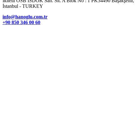
İkitelli OSB İSDÖK San. Sit. A Blok No : 1 PK34490 Başakşehir,
İstanbul - TURKEY
info@hanoglu.com.tr
+90 850 346 00 60