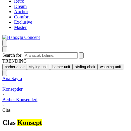
Retro
Dream
Anchor
Comfort
Exclusive
Master
Search for:
TRENDING
barber chair
styling unit
barber unit
styling chair
washing unit
Ana Sayfa
›
Konseptler
›
Berber Konseptleri
›
Clas
Clas
Konsept