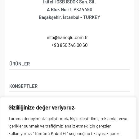
İkitelli OSB İSDÖK San. Sit.
A Blok No : 1, PK34490
Başakşehir, İstanbul - TURKEY
info@hanoglu.com.tr
+90 850 346 00 60
ÜRÜNLER
Berber Koltuğu
KONSEPTLER
Kuaför Koltukları
Berber Tezgahı
Anchor
Kuaför Tezgahı
Gizliliğinize değer veriyoruz.
HANOĞLU
Exclusive
Güzellik & SPA
Tarama deneyiminizi geliştirmek, kişiselleştirilmiş reklamlar veya
Fancy
Yıkama Ünitesi
İletişim
içerikler sunmak ve trafiğimizi analiz etmek için çerezler
Royal
E-POSTA ABONELİĞİ
kullanıyoruz. "Tümünü Kabul Et" seçeneğine tıklayarak çerez
Yasal Sayfalar
Dream