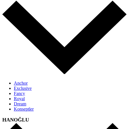
Anchor
Exclusive
Fancy
Royal
Dream
Konseptler
HANOĞLU