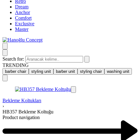
Retro
Dream
Anchor
Comfort
Exclusive
Master
Search for:
TRENDING
barber chair
styling unit
barber unit
styling chair
washing unit
Bekleme Koltukları
›
HB357 Bekleme Koltuğu
Product navigation