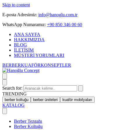
Skip to content
E-posta Adresimiz:
info@hanoglu.com.tr
WhatsApp Numaramız:
+90 850 346 00 60
ANA SAYFA
HAKKIMIZDA
BLOG
İLETİŞİM
MÜŞTERİ YORUMLARI
BERBER
KUAFÖR
KONSEPTLER
Search for:
TRENDING
berber koltuğu
berber üniteleri
kuaför mobilyaları
KATALOG
Berber Tezgahı
Berber Koltuğu