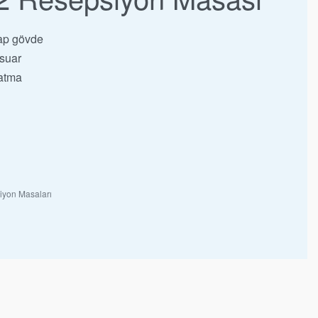
ap gövde
suar
atma
iyon Masaları