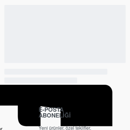
E-POSTA
ABONELİĞİ
Yeni ürünler, özel teklifler,
ar