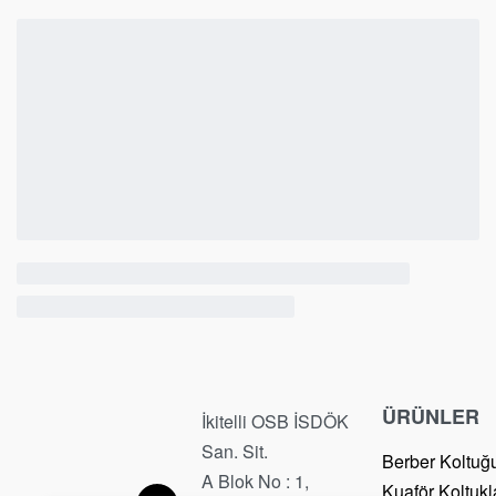
ÜRÜNLER
İkitelli OSB İSDÖK
San. Sit.
Berber Koltuğ
A Blok No : 1,
Kuaför Koltukl