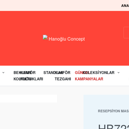
WhatsApp Numaramız:
+90 850 346 00
ANA
BEKLEME
KUAFÖR
STANDLAR
KUAFÖR
GÜNCEL
KOLEKSIYONLAR
KOLTUĞU
KOLTUKLARI
TEZGAHI
KAMPANYALAR
RESEPSIYON MAS
HB722