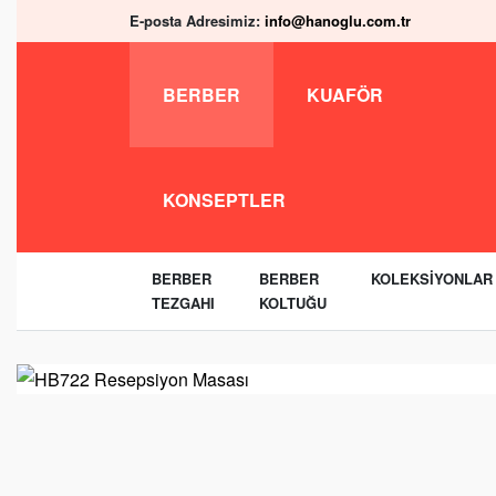
E-posta Adresimiz:
info@hanoglu.com.tr
BERBER
KUAFÖR
KONSEPTLER
BERBER
BERBER
KOLEKSIYONLAR
TEZGAHI
KOLTUĞU