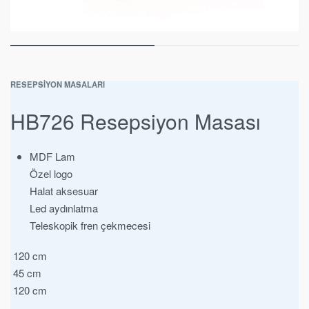
RESEPSIYON MASALARI
HB726 Resepsiyon Masası
MDF Lam
Özel logo
Halat aksesuar
Led aydınlatma
Teleskopik fren çekmecesi
120 cm
45 cm
120 cm