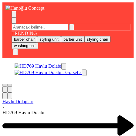
TRENDING
barber chair
styling unit
barber unit
styling chair
washing unit
Havlu Dolapları
›
HD769 Havlu Dolabı