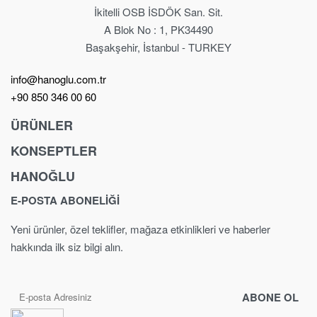
İkitelli OSB İSDÖK San. Sit.
A Blok No : 1, PK34490
Başakşehir, İstanbul - TURKEY
info@hanoglu.com.tr
+90 850 346 00 60
ÜRÜNLER
KONSEPTLER
Berber Koltuğu
Kuaför Koltukları
HANOĞLU
Anchor
Berber Tezgahı
Exclusive
E-POSTA ABONELİĞİ
İletişim
Kuaför Tezgahı
Fancy
Yasal Sayfalar
Güzellik & SPA
Yeni ürünler, özel teklifler, mağaza etkinlikleri ve haberler
Royal
Yıkama Ünitesi
hakkında ilk siz bilgi alın.
Dream
Konseptler