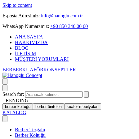
Skip to content
E-posta Adresimiz:
info@hanoglu.com.tr
WhatsApp Numaramız:
+90 850 346 00 60
ANA SAYFA
HAKKIMIZDA
BLOG
İLETİŞİM
MÜŞTERİ YORUMLARI
BERBER
KUAFÖR
KONSEPTLER
Search for:
TRENDING
berber koltuğu
berber üniteleri
kuaför mobilyaları
KATALOG
Berber Tezgahı
Berber Koltuğu