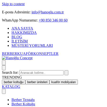
Skip to content
E-posta Adresimiz:
info@hanoglu.com.tr
WhatsApp Numaramız:
+90 850 346 00 60
ANA SAYFA
HAKKIMIZDA
BLOG
İLETİŞİM
MÜŞTERİ YORUMLARI
BERBER
KUAFÖR
KONSEPTLER
Search for:
TRENDING
berber koltuğu
berber üniteleri
kuaför mobilyaları
KATALOG
Berber Tezgahı
Berber Koltuğu