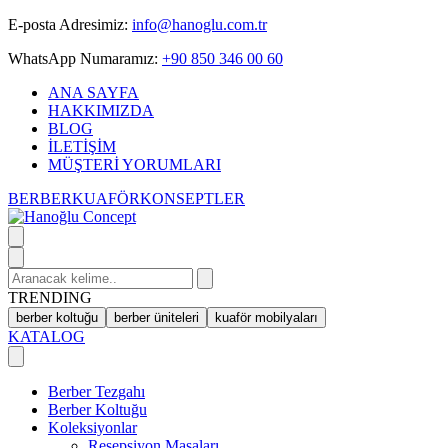
Skip
E-posta Adresimiz:
info@hanoglu.com.tr
to
WhatsApp Numaramız:
+90 850 346 00 60
content
ANA SAYFA
HAKKIMIZDA
BLOG
İLETİŞİM
MÜŞTERİ YORUMLARI
BERBER
KUAFÖR
KONSEPTLER
Search
for:
TRENDING
berber koltuğu
berber üniteleri
kuaför mobilyaları
KATALOG
Berber Tezgahı
Berber Koltuğu
Koleksiyonlar
Resepsiyon Masaları