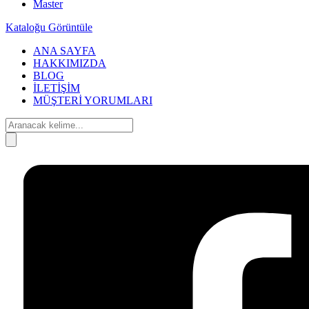
Master
Kataloğu Görüntüle
ANA SAYFA
HAKKIMIZDA
BLOG
İLETİŞİM
MÜŞTERİ YORUMLARI
Search
for:
Search