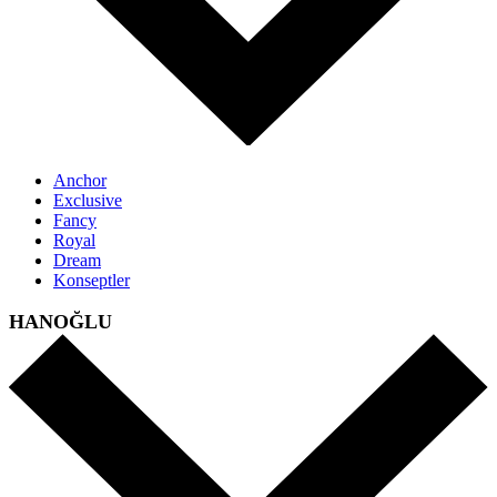
Anchor
Exclusive
Fancy
Royal
Dream
Konseptler
HANOĞLU