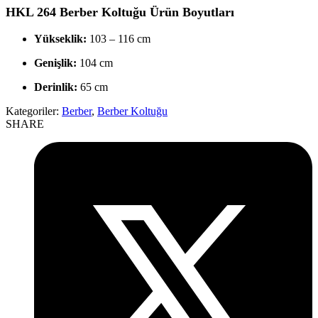
HKL 264 Berber Koltuğu Ürün Boyutları
Yükseklik:
103 – 116 cm
Genişlik:
104 cm
Derinlik:
65 cm
Kategoriler:
Berber
,
Berber Koltuğu
SHARE