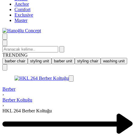
Anchor
Comfort
Exclusive
Master
Search
for:
TRENDING
barber chair
styling unit
barber unit
styling chair
washing unit
Berber
›
Berber Koltuğu
›
HKL 264 Berber Koltuğu
Product
navigation