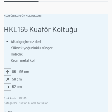
KUAFÖR
›
KUAFÖR KOLTUKLARI
HKL165 Kuaför Koltuğu
Alkol geçirmez deri
Yüksek yoğunluklu sünger
Hidrolik
Krom metal kol
86 – 96 cm
58 cm
62 cm
HKL165
Kategoriler:
Kuaför
,
Kuaför Koltukları
SHARE