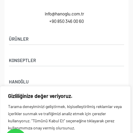
info@hanoglu.com.tr
+90 850 346 00 60
ÜRÜNLER
Berber Koltuğu
KONSEPTLER
Kuaför Koltukları
Berber Tezgahı
Anchor
Kuaför Tezgahı
HANOĞLU
Exclusive
Güzellik & SPA
Fancy
Yıkama Ünitesi
Gizliliğinize değer veriyoruz.
İletişim
Royal
E-POSTA ABONELİĞİ
Yasal Sayfalar
Tarama deneyiminizi geliştirmek, kişiselleştirilmiş reklamlar veya
Dream
içerikler sunmak ve trafiğimizi analiz etmek için çerezler
Konseptler
Yeni ürünler, özel teklifler, mağaza etkinlikleri ve haberler hakkında ilk siz bilgi
kullanıyoruz. "Tümünü Kabul Et" seçeneğine tıklayarak çerez
alın.
kullanımımıza onay vermiş olursunuz.