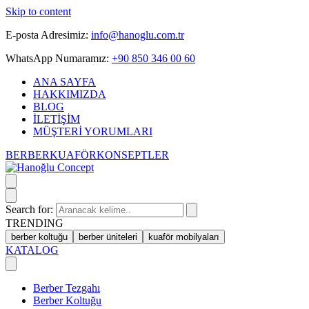
Skip to content
E-posta Adresimiz:
info@hanoglu.com.tr
WhatsApp Numaramız:
+90 850 346 00 60
ANA SAYFA
HAKKIMIZDA
BLOG
İLETİŞİM
MÜŞTERİ YORUMLARI
BERBER
KUAFÖR
KONSEPTLER
Search for:
TRENDING
berber koltuğu
berber üniteleri
kuaför mobilyaları
KATALOG
Berber Tezgahı
Berber Koltuğu