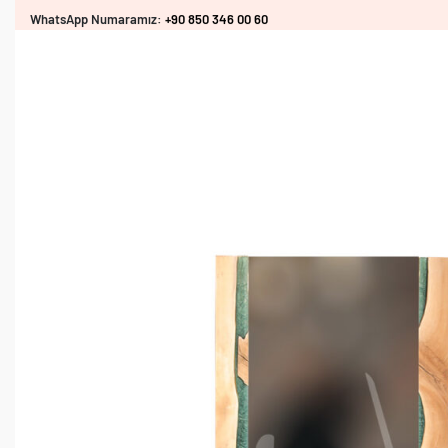
WhatsApp Numaramız:
+90 850 346 00 60
info@hanoglu.com.tr
BERBER
KUAFÖR
KONSEPTLER
BERBER
BERBER
KOLEKSIYONLAR
BEKLEME
KUAF
TEZGAHI
KOLTUĞU
KOLTUĞU
KOLT