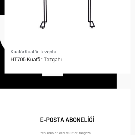
Kuaför
Kuaför Tezgahı
HT705 Kuaför Tezgahı
E-POSTA ABONELİĞİ
Yeni ürünler, özel teklifler, mağaza