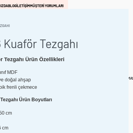
IZDA
BLOG
İLETİŞİM
MÜŞTERİ YORUMLARI
ZGAHI
 Kuaför Tezgahı
G
 Tezgahı Ürün Özellikleri
sınıf MDF
MA
GÜNCEL
TRO
DREAM
ANCHOR
COMFORT
EXCLUSIVE
MA
ve doğal ahşap
SI
KAMPANYALAR
pik frenli çekmece
Tezgahı Ürün Boyutları
150 cm
6 cm