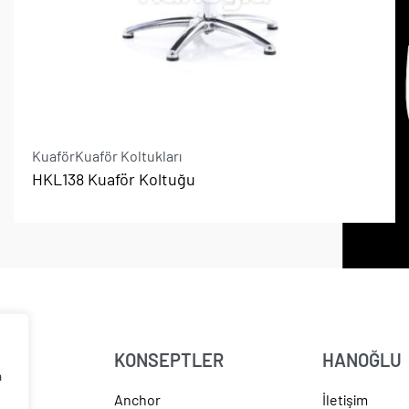
Kuaför
Kuaför Koltukları
HKL138 Kuaför Koltuğu
KONSEPTLER
HANOĞLU
a
u
Anchor
İletişim