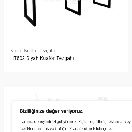
Kuaför
Kuaför Tezgahı
HT692 Siyah Kuaför Tezgahı
Gizliliğinize değer veriyoruz.
ÜRÜNLER
Tarama deneyiminizi geliştirmek, kişiselleştirilmiş reklamlar vey
içerikler sunmak ve trafiğimizi analiz etmek için çerezler
İkitelli OSB İSDÖK
Berber Koltuğ