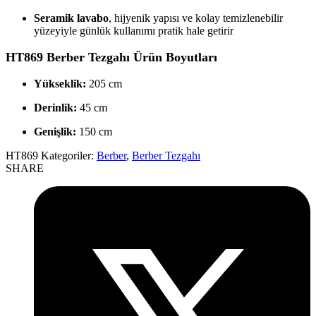
Seramik lavabo
, hijyenik yapısı ve kolay temizlenebilir
yüzeyiyle günlük kullanımı pratik hale getirir
HT869 Berber Tezgahı Ürün Boyutları
Yükseklik:
205 cm
Derinlik:
45 cm
Genişlik:
150 cm
HT869
Kategoriler:
Berber
,
Berber Tezgahı
SHARE