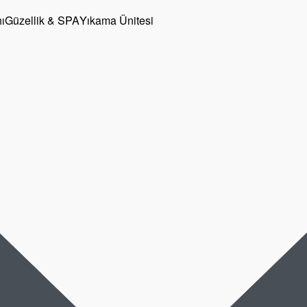
ı
Güzellik & SPA
Yıkama Ünitesi