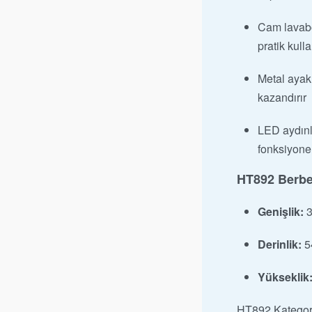
Cam lavabo,
pratik kull
Metal ayak
kazandırır
LED aydınl
fonksiyonel
HT892 Berbe
Genişlik:
3
Derinlik:
5
Yükseklik
HT892
Kategor