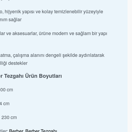
 hijyenik yapısı ve kolay temizlenebilir yüzeyiyle
anım sağlar
lar ve aksesuarlar, ürüne modern ve sağlam bir yapı
atma, çalışma alanını dengeli şekilde aydınlatarak
liği destekler
r Tezgahı Ürün Boyutları
00 cm
4 cm
:
230 cm
iler:
Berber
,
Berber Tezgahı