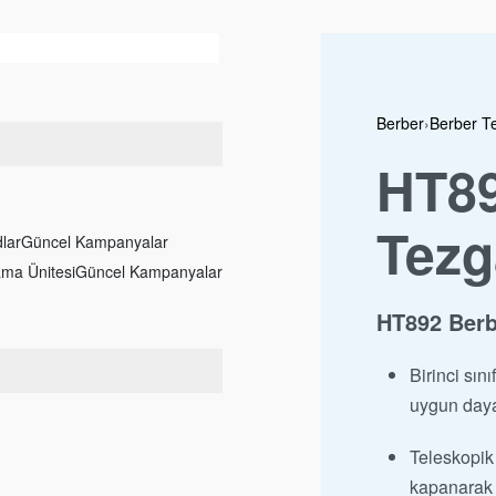
LARI
Berber
›
Berber T
HT89
Tezg
lar
Güncel Kampanyalar
ama Ünitesi
Güncel Kampanyalar
HT892 Berbe
Birinci sı
uygun daya
Teleskopik 
kapanarak ç