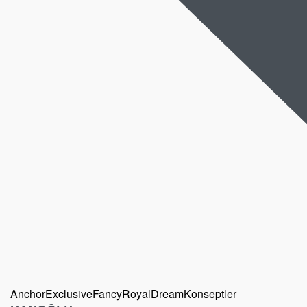
Anchor
Exclusive
Fancy
Royal
Dream
Konseptler