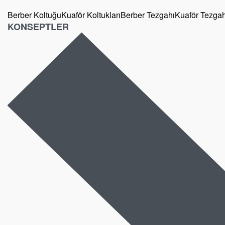
Berber Koltuğu
Kuaför Koltukları
Berber Tezgahı
Kuaför Tezgah
KONSEPTLER