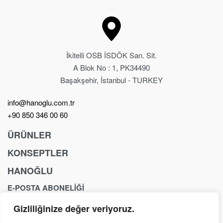
İkitelli OSB İSDÖK San. Sit.
A Blok No : 1, PK34490
Başakşehir, İstanbul - TURKEY
info@hanoglu.com.tr
+90 850 346 00 60
ÜRÜNLER
KONSEPTLER
Berber Koltuğu
Kuaför Koltukları
HANOĞLU
Anchor
Berber Tezgahı
Exclusive
E-POSTA ABONELİĞİ
İletişim
Kuaför Tezgahı
Fancy
Yasal Sayfalar
Güzellik & SPA
Gizliliğinize değer veriyoruz.
Yeni ürünler, özel teklifler, mağaza etkinlikleri ve haberler
Royal
Yıkama Ünitesi
hakkında ilk siz bilgi alın.
Dream