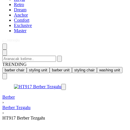
Retro
Dream
Anchor
Comfort
Exclusive
Master
Search
for:
TRENDING
barber chair
styling unit
barber unit
styling chair
washing unit
Berber
›
Berber Tezgahı
›
HT917 Berber Tezgahı
Product
navigation