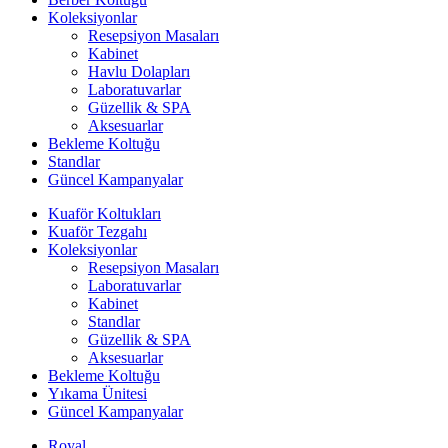
Koleksiyonlar
Resepsiyon Masaları
Kabinet
Havlu Dolapları
Laboratuvarlar
Güzellik & SPA
Aksesuarlar
Bekleme Koltuğu
Standlar
Güncel Kampanyalar
Kuaför Koltukları
Kuaför Tezgahı
Koleksiyonlar
Resepsiyon Masaları
Laboratuvarlar
Kabinet
Standlar
Güzellik & SPA
Aksesuarlar
Bekleme Koltuğu
Yıkama Ünitesi
Güncel Kampanyalar
Royal