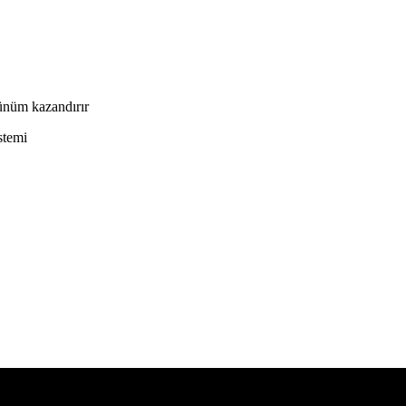
rünüm kazandırır
stemi