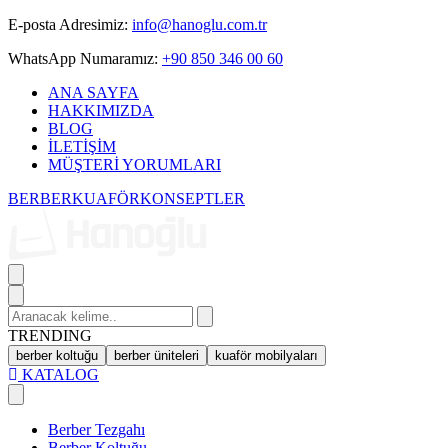
Skip
E-posta Adresimiz:
info@hanoglu.com.tr
to
WhatsApp Numaramız:
+90 850 346 00 60
content
ANA SAYFA
HAKKIMIZDA
BLOG
İLETİŞİM
MÜŞTERİ YORUMLARI
BERBER
KUAFÖR
KONSEPTLER
Search
for:
TRENDING
berber koltuğu
berber üniteleri
kuaför mobilyaları
KATALOG
Berber Tezgahı
Berber Koltuğu