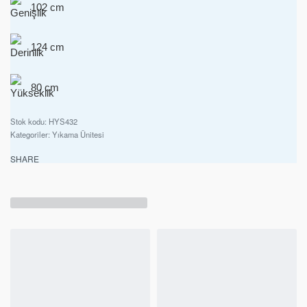
102 cm
124 cm
80 cm
HYS432
Kategoriler:
Yıkama Ünitesi
SHARE