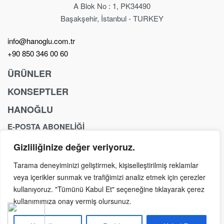
A Blok No : 1, PK34490
Başakşehir, İstanbul - TURKEY
info@hanoglu.com.tr
+90 850 346 00 60
ÜRÜNLER
KONSEPTLER
Berber Koltuğu
Kuaför Koltukları
HANOĞLU
Anchor
Berber Tezgahı
Exclusive
E-POSTA ABONELİĞİ
İletişim
Kuaför Tezgahı
Fancy
Yasal Sayfalar
Güzellik & SPA
Gizliliğinize değer veriyoruz.
Yeni ürünler, özel teklifler, mağaza etkinlikleri ve haberler
Royal
Yıkama Ünitesi
hakkında ilk siz bilgi alın.
Dream
Tarama deneyiminizi geliştirmek, kişiselleştirilmiş reklamlar
Konseptler
veya içerikler sunmak ve trafiğimizi analiz etmek için çerezler
kullanıyoruz. "Tümünü Kabul Et" seçeneğine tıklayarak çerez
kullanımımıza onay vermiş olursunuz.
Copyright © Hanoğlu Concept 2026 – Tüm Hakları Saklıdır.