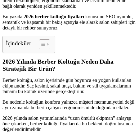
üretim teknolojileri, ergonomi standartları ve tasarım trendlerine
bağlı olarak yeniden şekillenmektedir.
Bu yazıda
2026 berber koltuğu fiyatları
konusunu SEO uyumlu,
semantik ve kapsamlı bir bakış açısıyla ele alarak salon sahipleri için
detaylı bir rehber sunuyoruz.
İçindekiler
2026 Yılında Berber Koltuğu Neden Daha
Stratejik Bir Ürün?
Berber koltuğu, salon içerisinde gün boyunca en yoğun kullanılan
ekipmandır. Saç kesimi, sakal tıraşı, bakım ve stil uygulamalarının
tamamı bu koltuk üzerinde gerçekleştirilir.
Bu nedenle koltuğun konforu yalnızca müşteri memnuniyetini değil,
aynı zamanda berberin çalışma ergonomisini de doğrudan etkiler.
2026 yılında salon yatırımlarında “uzun ömürlü ekipman” anlayışı
öne çıkarken, berber koltuğu fiyatları da bu beklenti doğrultusunda
değerlendirilmelidir.