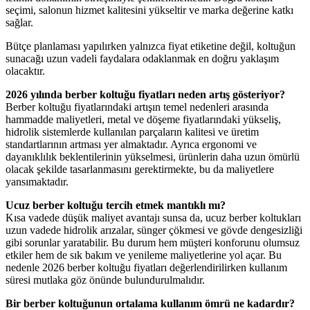
seçimi, salonun hizmet kalitesini yükseltir ve marka değerine katkı
sağlar.
Bütçe planlaması yapılırken yalnızca fiyat etiketine değil, koltuğun
sunacağı uzun vadeli faydalara odaklanmak en doğru yaklaşım
olacaktır.
2026 yılında berber koltuğu fiyatları neden artış gösteriyor?
Berber koltuğu fiyatlarındaki artışın temel nedenleri arasında
hammadde maliyetleri, metal ve döşeme fiyatlarındaki yükseliş,
hidrolik sistemlerde kullanılan parçaların kalitesi ve üretim
standartlarının artması yer almaktadır. Ayrıca ergonomi ve
dayanıklılık beklentilerinin yükselmesi, ürünlerin daha uzun ömürlü
olacak şekilde tasarlanmasını gerektirmekte, bu da maliyetlere
yansımaktadır.
Ucuz berber koltuğu tercih etmek mantıklı mı?
Kısa vadede düşük maliyet avantajı sunsa da, ucuz berber koltukları
uzun vadede hidrolik arızalar, sünger çökmesi ve gövde dengesizliği
gibi sorunlar yaratabilir. Bu durum hem müşteri konforunu olumsuz
etkiler hem de sık bakım ve yenileme maliyetlerine yol açar. Bu
nedenle 2026 berber koltuğu fiyatları değerlendirilirken kullanım
süresi mutlaka göz önünde bulundurulmalıdır.
Bir berber koltuğunun ortalama kullanım ömrü ne kadardır?