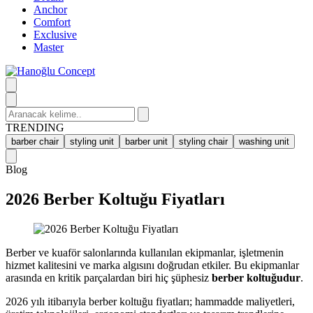
Anchor
Comfort
Exclusive
Master
Search
for:
TRENDING
barber chair
styling unit
barber unit
styling chair
washing unit
Blog
2026 Berber Koltuğu Fiyatları
Berber ve kuaför salonlarında kullanılan ekipmanlar, işletmenin
hizmet kalitesini ve marka algısını doğrudan etkiler. Bu ekipmanlar
arasında en kritik parçalardan biri hiç şüphesiz
berber koltuğudur
.
2026 yılı itibarıyla berber koltuğu fiyatları; hammadde maliyetleri,