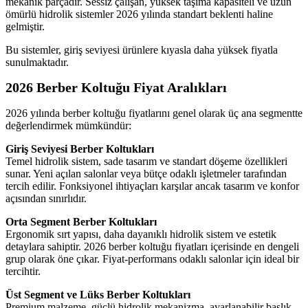
mekanik parçadır. Sessiz çalışan, yüksek taşıma kapasiteli ve uzun
ömürlü hidrolik sistemler 2026 yılında standart beklenti haline
gelmiştir.
Bu sistemler, giriş seviyesi ürünlere kıyasla daha yüksek fiyatla
sunulmaktadır.
2026 Berber Koltuğu Fiyat Aralıkları
2026 yılında berber koltuğu fiyatlarını genel olarak üç ana segmentte
değerlendirmek mümkündür:
Giriş Seviyesi Berber Koltukları
Temel hidrolik sistem, sade tasarım ve standart döşeme özellikleri
sunar. Yeni açılan salonlar veya bütçe odaklı işletmeler tarafından
tercih edilir. Fonksiyonel ihtiyaçları karşılar ancak tasarım ve konfor
açısından sınırlıdır.
Orta Segment Berber Koltukları
Ergonomik sırt yapısı, daha dayanıklı hidrolik sistem ve estetik
detaylara sahiptir. 2026 berber koltuğu fiyatları içerisinde en dengeli
grup olarak öne çıkar. Fiyat-performans odaklı salonlar için ideal bir
tercihtir.
Üst Segment ve Lüks Berber Koltukları
Premium malzeme, güçlü hidrolik mekanizma, ayarlanabilir başlık