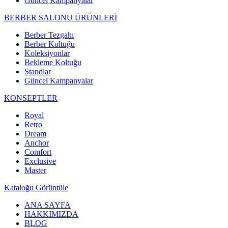
Güncel Kampanyalar
BERBER SALONU ÜRÜNLERİ
Berber Tezgahı
Berber Koltuğu
Koleksiyonlar
Bekleme Koltuğu
Standlar
Güncel Kampanyalar
KONSEPTLER
Royal
Retro
Dream
Anchor
Comfort
Exclusive
Master
Kataloğu Görüntüle
ANA SAYFA
HAKKIMIZDA
BLOG