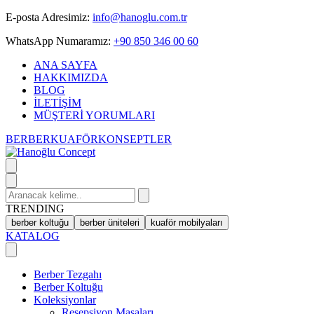
Skip
E-posta Adresimiz:
info@hanoglu.com.tr
to
WhatsApp Numaramız:
+90 850 346 00 60
content
ANA SAYFA
HAKKIMIZDA
BLOG
İLETİŞİM
MÜŞTERİ YORUMLARI
BERBER
KUAFÖR
KONSEPTLER
Search
for:
TRENDING
berber koltuğu
berber üniteleri
kuaför mobilyaları
KATALOG
Berber Tezgahı
Berber Koltuğu
Koleksiyonlar
Resepsiyon Masaları