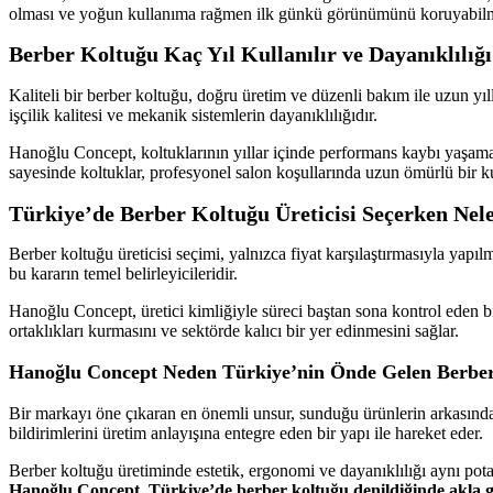
olması ve yoğun kullanıma rağmen ilk günkü görünümünü koruyabilmesi
Berber Koltuğu Kaç Yıl Kullanılır ve Dayanıklılığı
Kaliteli bir berber koltuğu, doğru üretim ve düzenli bakım ile uzun yıl
işçilik kalitesi ve mekanik sistemlerin dayanıklılığıdır.
Hanoğlu Concept, koltuklarının yıllar içinde performans kaybı yaşamam
sayesinde koltuklar, profesyonel salon koşullarında uzun ömürlü bir k
Türkiye’de Berber Koltuğu Üreticisi Seçerken Nel
Berber koltuğu üreticisi seçimi, yalnızca fiyat karşılaştırmasıyla yapılm
bu kararın temel belirleyicileridir.
Hanoğlu Concept, üretici kimliğiyle süreci baştan sona kontrol eden bi
ortaklıkları kurmasını ve sektörde kalıcı bir yer edinmesini sağlar.
Hanoğlu Concept Neden Türkiye’nin Önde Gelen Berber
Bir markayı öne çıkaran en önemli unsur, sunduğu ürünlerin arkasında d
bildirimlerini üretim anlayışına entegre eden bir yapı ile hareket eder.
Berber koltuğu üretiminde estetik, ergonomi ve dayanıklılığı aynı pota
Hanoğlu Concept, Türkiye’de berber koltuğu denildiğinde akla g