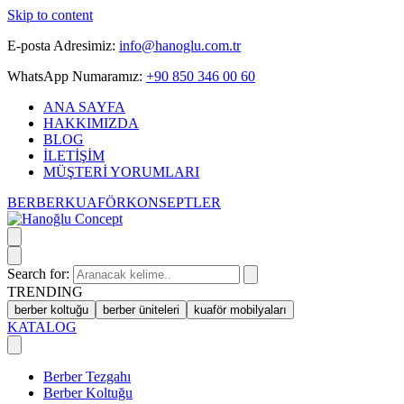
Skip to content
E-posta Adresimiz:
info@hanoglu.com.tr
WhatsApp Numaramız:
+90 850 346 00 60
ANA SAYFA
HAKKIMIZDA
BLOG
İLETİŞİM
MÜŞTERİ YORUMLARI
BERBER
KUAFÖR
KONSEPTLER
Search for:
TRENDING
berber koltuğu
berber üniteleri
kuaför mobilyaları
KATALOG
Berber Tezgahı
Berber Koltuğu