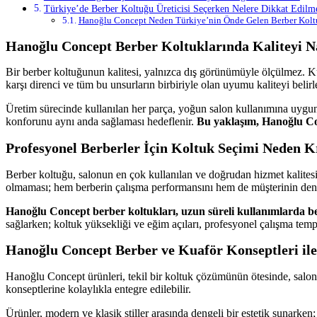
Türkiye’de Berber Koltuğu Üreticisi Seçerken Nelere Dikkat Edilme
Hanoğlu Concept Neden Türkiye’nin Önde Gelen Berber Koltu
Hanoğlu Concept Berber Koltuklarında Kaliteyi N
Bir berber koltuğunun kalitesi, yalnızca dış görünümüyle ölçülmez. 
karşı direnci ve tüm bu unsurların birbiriyle olan uyumu kaliteyi belir
Üretim sürecinde kullanılan her parça, yoğun salon kullanımına uygun 
konforunu aynı anda sağlaması hedeflenir.
Bu yaklaşım, Hanoğlu Conc
Profesyonel Berberler İçin Koltuk Seçimi Neden K
Berber koltuğu, salonun en çok kullanılan ve doğrudan hizmet kalitesi
olmaması; hem berberin çalışma performansını hem de müşterinin dene
Hanoğlu Concept berber koltukları, uzun süreli kullanımlarda bel,
sağlarken; koltuk yüksekliği ve eğim açıları, profesyonel çalışma temp
Hanoğlu Concept Berber ve Kuaför Konseptleri ile 
Hanoğlu Concept ürünleri, tekil bir koltuk çözümünün ötesinde, salon b
konseptlerine kolaylıkla entegre edilebilir.
Ürünler, modern ve klasik stiller arasında dengeli bir estetik sunarke