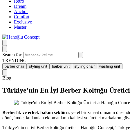
Retro
Dream
Anchor
Comfort
Exclusive
Master
Search for:
TRENDING
barber chair
styling unit
barber unit
styling chair
washing unit
Blog
Türkiye’nin En İyi Berber Koltuğu Üretic
Berberlik ve erkek bakım sektörü
, yerel bir zanaat olmanın ötesin
dönüşümde, kullanılan ekipmanların kalitesi ve üretici markaların güvenil
Türkiye’nin en iyi Berber koltuğu üreticisi Hanoğlu Concept, Türkiy