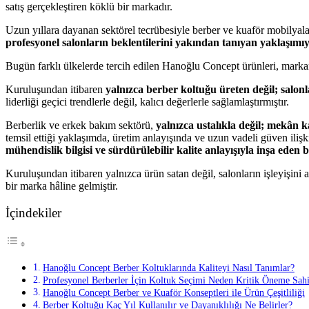
satış gerçekleştiren köklü bir markadır.
Uzun yıllara dayanan sektörel tecrübesiyle berber ve kuaför mobilyaları
profesyonel salonların beklentilerini yakından tanıyan yaklaşımıy
Bugün farklı ülkelerde tercih edilen Hanoğlu Concept ürünleri, mark
Kuruluşundan itibaren
yalnızca berber koltuğu üreten değil; salonl
liderliği geçici trendlerle değil, kalıcı değerlerle sağlamlaştırmıştır.
Berberlik ve erkek bakım sektörü,
yalnızca ustalıkla değil; mekân k
temsil ettiği yaklaşımda, üretim anlayışında ve uzun vadeli güven il
mühendislik bilgisi ve sürdürülebilir kalite anlayışıyla inşa eden 
Kuruluşundan itibaren yalnızca ürün satan değil, salonların işleyişin
bir marka hâline gelmiştir.
İçindekiler
Hanoğlu Concept Berber Koltuklarında Kaliteyi Nasıl Tanımlar?
Profesyonel Berberler İçin Koltuk Seçimi Neden Kritik Öneme Sahi
Hanoğlu Concept Berber ve Kuaför Konseptleri ile Ürün Çeşitliliği
Berber Koltuğu Kaç Yıl Kullanılır ve Dayanıklılığı Ne Belirler?