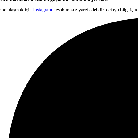
rine ulaşmak için
Instagram
hesabımızı ziyaret edebilir, detaylı bilgi içi