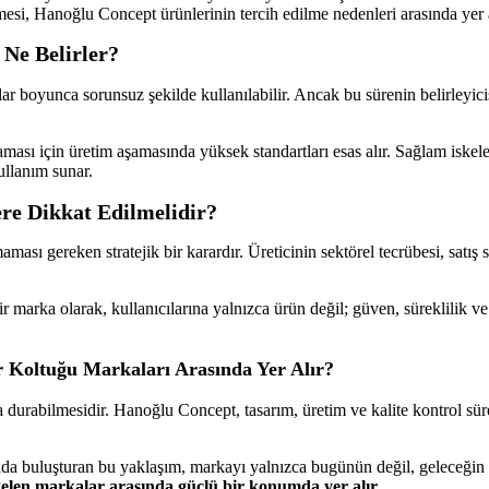
, Hanoğlu Concept ürünlerinin tercih edilme nedenleri arasında yer a
 Ne Belirler?
lar boyunca sorunsuz şekilde kullanılabilir. Ancak bu sürenin belirleyici
ası için üretim aşamasında yüksek standartları esas alır. Sağlam iskele
ullanım sunar.
ere Dikkat Edilmelidir?
aması gereken stratejik bir karardır. Üreticinin sektörel tecrübesi, satış
r marka olarak, kullanıcılarına yalnızca ürün değil; güven, süreklilik 
 Koltuğu Markaları Arasında Yer Alır?
urabilmesidir. Hanoğlu Concept, tasarım, üretim ve kalite kontrol süreç
da buluşturan bu yaklaşım, markayı yalnızca bugünün değil, geleceğin sal
elen markalar arasında güçlü bir konumda yer alır.