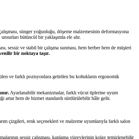
rlü çalışması, sünger yoğunluğu, döşeme malzemesinin deformasyona
unsurları bütüncül bir yaklaşımla ele alır.
sı, sessiz ve stabil bir çalışma sunması, hem berber hem de müşteri
nilir bir noktaya taşır.
len ve farklı pozisyonlara getirilen bu koltukların ergonomik
anır.
Ayarlanabilir mekanizmalar, farklı vücut tiplerine uyum
i artar hem de hizmet standardı sürdürülebilir hâle gelir.
arım çizgileri, renk seçenekleri ve malzeme uyumlarıyla farklı salon
malarının sessiz çalışması, kaplama yüzeylerinin kolay temizlenebilir