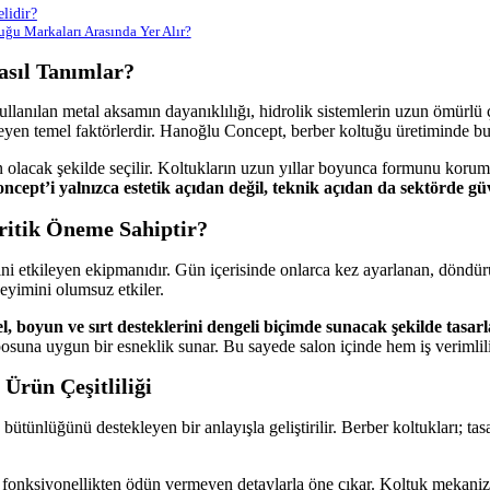
lidir?
ğu Markaları Arasında Yer Alır?
asıl Tanımlar?
Kullanılan metal aksamın dayanıklılığı, hidrolik sistemlerin uzun ömü
leyen temel faktörlerdir. Hanoğlu Concept, berber koltuğu üretiminde bu 
olacak şekilde seçilir. Koltukların uzun yıllar boyunca formunu koruma
ept’i yalnızca estetik açıdan değil, teknik açıdan da sektörde güve
ritik Öneme Sahiptir?
ni etkileyen ekipmanıdır. Gün içerisinde onlarca kez ayarlanan, döndürü
yimini olumsuz etkiler.
 boyun ve sırt desteklerini dengeli biçimde sunacak şekilde tasarl
osuna uygun bir esneklik sunar. Bu sayede salon içinde hem iş verimliliğ
Ürün Çeşitliliği
ütünlüğünü destekleyen bir anlayışla geliştirilir. Berber koltukları; tas
n; fonksiyonellikten ödün vermeyen detaylarla öne çıkar. Koltuk mekaniz