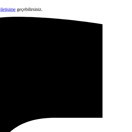
n
iletişime
geçebilirsiniz.