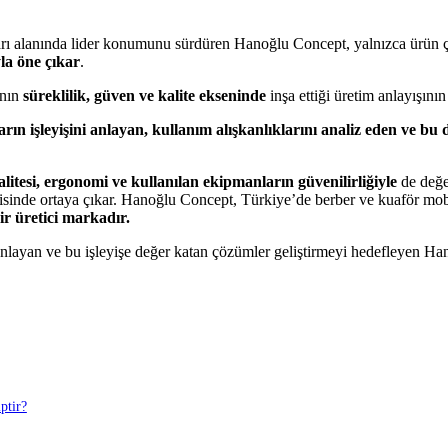
 alanında lider konumunu sürdüren Hanoğlu Concept, yalnızca ürün çeşitli
la öne çıkar
.
anın
süreklilik, güven ve kalite ekseninde
inşa ettiği üretim anlayışını
arın işleyişini anlayan, kullanım alışkanlıklarını analiz eden ve bu
alitesi, ergonomi ve kullanılan ekipmanların güvenilirliğiyle
de değe
işkisinde ortaya çıkar. Hanoğlu Concept, Türkiye’de berber ve kuaför m
bir üretici markadır.
i anlayan ve bu işleyişe değer katan çözümler geliştirmeyi hedefleyen H
ptir?